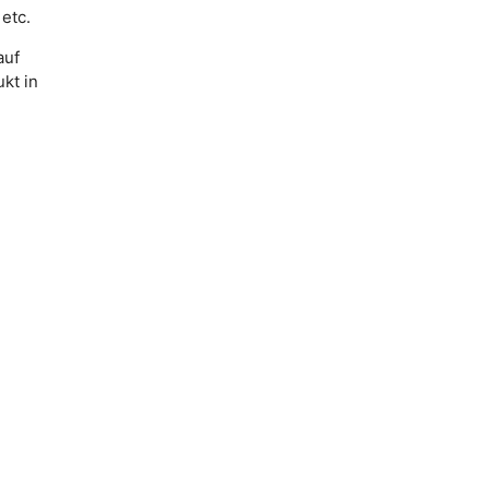
etc.
auf
kt in