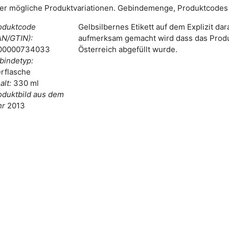
er mögliche Produktvariationen. Gebindemenge, Produktcodes 
oduktcode
Gelbsilbernes Etikett auf dem Explizit dar
AN/GTIN):
aufmerksam gemacht wird dass das Produ
00000734033
Österreich abgefüllt wurde.
bindetyp:
erflasche
alt:
330 ml
oduktbild aus dem
hr
2013