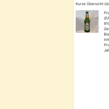
Kurze Übersicht üb
Pr
(E
91
Ge
Bi
Inh
Pr
Ja