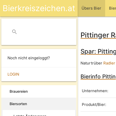
Bierkreiszeichen.at
Übers Bier
Bie
search
close
Pittinger R
Spar: Pittin
Noch nicht eingeloggt?
Naturtrüber
Radler
LOGIN
Bierinfo Pitti
Unternehmen:
Brauereien
Biersorten
Produkt/Bier: