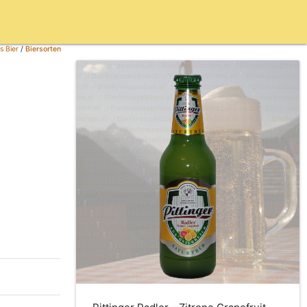
s Bier
/
Biersorten