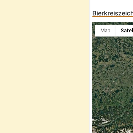
Bierkreiszeich
Map
Satel