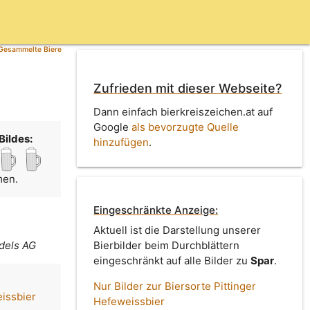
Gesammelte Biere
Zufrieden mit dieser Webseite?
Dann einfach bierkreiszeichen.at auf
Google
als bevorzugte Quelle
Bildes:
hinzufügen
.
men.
Eingeschränkte Anzeige:
Aktuell ist die Darstellung unserer
dels AG
Bierbilder beim Durchblättern
eingeschränkt auf alle Bilder zu
Spar
.
Nur Bilder zur Biersorte Pittinger
eissbier
Hefeweissbier