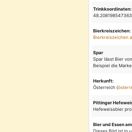
Trinkkoordinaten:
48.208198547363
Bierkreiszeichen:
Bierkreiszeichen 
Spar
Spar lässt Bier vo
Beispiel die Marke 
Herkunft:
Österreich (
österr
Pittinger Hefewei
Hefeweissbier prod
Bier und Essen am 
Dieses Bild ist in