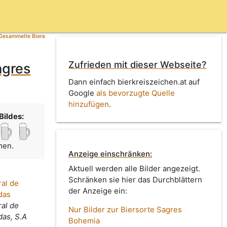
Gesammelte Biere
Zufrieden mit dieser Webseite?
agres
Dann einfach bierkreiszeichen.at auf
Google
als bevorzugte Quelle
hinzufügen
.
Bildes:
men.
Anzeige einschränken:
Aktuell werden alle Bilder angezeigt.
Schränken sie hier das Durchblättern
al de
der Anzeige ein:
das
al de
Nur Bilder zur Biersorte Sagres
das, S.A
Bohemia