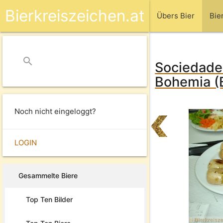
Bierkreiszeichen.at
Übers Bier
Bie
search
close
Sociedade 
Bohemia (B
Noch nicht eingeloggt?
LOGIN
Gesammelte Biere
Top Ten Bilder