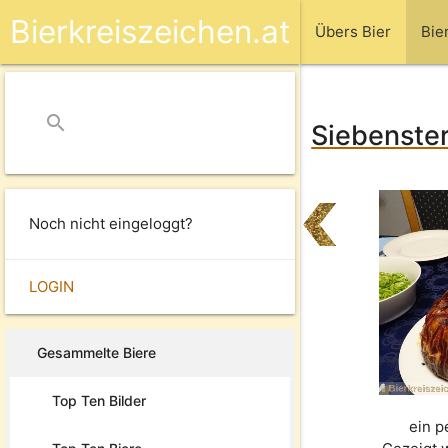
Bierkreiszeichen.at
Übers Bier
Bie
search
close
Siebenster
Noch nicht eingeloggt?
LOGIN
Gesammelte Biere
Top Ten Bilder
ein p