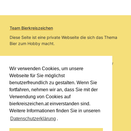
Team Bierkreiszeichen
Diese Seite ist eine private Webseite die sich das Thema
Bier zum Hobby macht.
Sie befinden sich auf https://www.bierkreiszeichen.at/
Wir verwenden Cookies, um unsere
im Pfad:
Bierkreiszeichen
/
Gesammelte Biere
Webseite für Sie möglichst
benutzerfreundlich zu gestalten. Wenn Sie
Erstellt: 2026-08-09
fortfahren, nehmen wir an, dass Sie mit der
Verwendung von Cookies auf
Links
bierkreiszeichen.at einverstanden sind.
Kontakt
Weitere Informationen finden Sie in unseren
Impressum
Datenschutzerklärung
.
Datenschutzerklärung
Sitemap