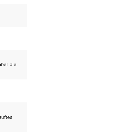
aber die
auftes