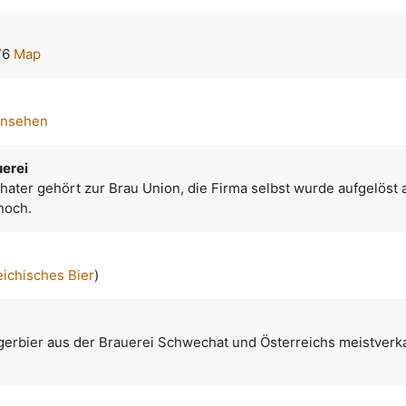
76
Map
ansehen
erei
ater gehört zur Brau Union, die Firma selbst wurde aufgelöst 
 noch.
eichisches Bier
)
agerbier aus der Brauerei Schwechat und Österreichs meistverk