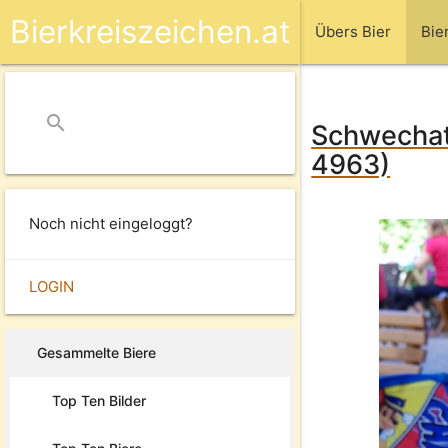
Bierkreiszeichen.at
Übers Bier
Bie
search
close
Schwechate
4963)
Noch nicht eingeloggt?
LOGIN
Gesammelte Biere
Top Ten Bilder