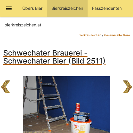
menu
Übers Bier
Bierkreiszeichen
Fasszendenten
bierkreiszeichen.at
Bierkreiszeichen
/
Gesammelte Biere
Schwechater Brauerei -
Schwechater Bier (Bild 2511)