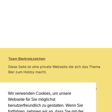
Team Bierkreiszeichen
Diese Seite ist eine private Webseite die sich das Thema
Bier zum Hobby macht.
Sie befinden sich auf https://www.bierkreiszeichen.at/
Wir verwenden Cookies, um unsere
im Pfad:
Bierkreiszeichen
/
Gesammelte Biere
Webseite für Sie möglichst
benutzerfreundlich zu gestalten. Wenn Sie
Erstellt: 2026-08-06
fortfahren, nehmen wir an, dass Sie mit der