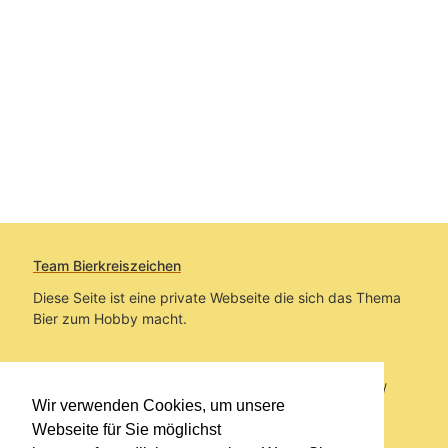
Team Bierkreiszeichen
Diese Seite ist eine private Webseite die sich das Thema
Bier zum Hobby macht.
Sie befinden sich auf https://www.bierkreiszeichen.at/
Wir verwenden Cookies, um unsere
im Pfad:
Bierkreiszeichen
/
Gesammelte Biere
Webseite für Sie möglichst