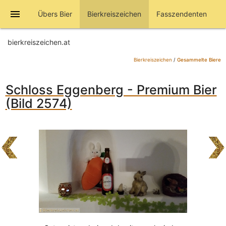
menu
Übers Bier
Bierkreiszeichen
Fasszendenten
bierkreiszeichen.at
Bierkreiszeichen
/
Gesammelte Biere
Schloss Eggenberg - Premium Bier
(Bild 2574)