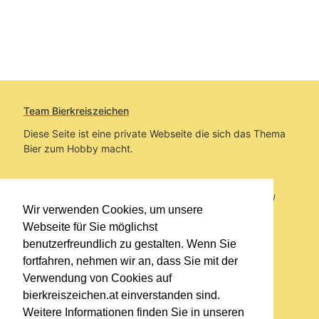
Team Bierkreiszeichen
Diese Seite ist eine private Webseite die sich das Thema
Bier zum Hobby macht.
Sie befinden sich auf https://www.bierkreiszeichen.at/
Wir verwenden Cookies, um unsere
im Pfad:
Bierkreiszeichen
/
Gesammelte Biere
Webseite für Sie möglichst
benutzerfreundlich zu gestalten. Wenn Sie
Erstellt: 2026-08-07
fortfahren, nehmen wir an, dass Sie mit der
Verwendung von Cookies auf
Links
bierkreiszeichen.at einverstanden sind.
Kontakt
Weitere Informationen finden Sie in unseren