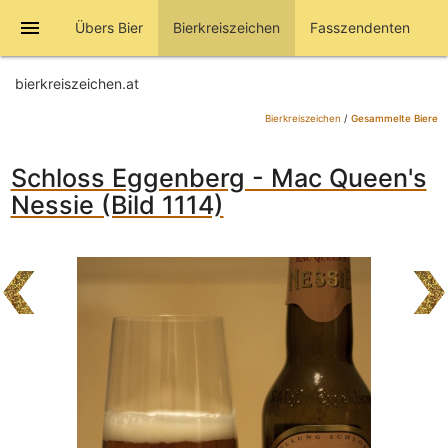
menu
Übers Bier
Bierkreiszeichen
Fasszendenten
bierkreiszeichen.at
Bierkreiszeichen
/
Gesammelte Biere
Schloss Eggenberg - Mac Queen's
Nessie (Bild 1114)