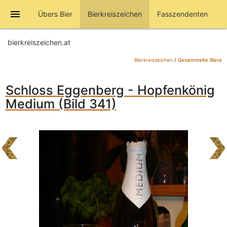
menu
Übers Bier
Bierkreiszeichen
Fasszendenten
bierkreiszeichen.at
Bierkreiszeichen
/
Gesammelte Biere
Schloss Eggenberg - Hopfenkönig
Medium (Bild 341)