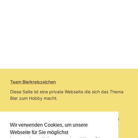
Team Bierkreiszeichen
Diese Seite ist eine private Webseite die sich das Thema
Bier zum Hobby macht.
Sie befinden sich auf https://www.bierkreiszeichen.at/
Wir verwenden Cookies, um unsere
im Pfad:
Bierkreiszeichen
/
Gesammelte Biere
Webseite für Sie möglichst