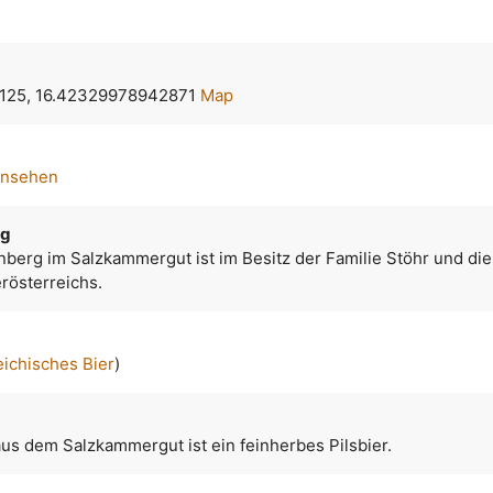
125, 16.42329978942871
Map
ansehen
rg
nberg im Salzkammergut ist im Besitz der Familie Stöhr und die
rösterreichs.
eichisches Bier
)
us dem Salzkammergut ist ein feinherbes Pilsbier.