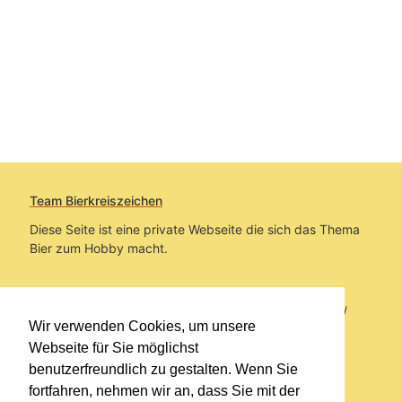
Team Bierkreiszeichen
Diese Seite ist eine private Webseite die sich das Thema
Bier zum Hobby macht.
Sie befinden sich auf https://www.bierkreiszeichen.at/
Wir verwenden Cookies, um unsere
im Pfad:
Bierkreiszeichen
/
Gesammelte Biere
Webseite für Sie möglichst
benutzerfreundlich zu gestalten. Wenn Sie
Erstellt: 2026-08-07
fortfahren, nehmen wir an, dass Sie mit der