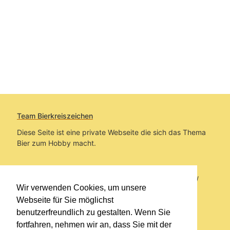
Team Bierkreiszeichen
Diese Seite ist eine private Webseite die sich das Thema
Bier zum Hobby macht.
Sie befinden sich auf https://www.bierkreiszeichen.at/
Wir verwenden Cookies, um unsere
im Pfad:
Übers Bier
/
Biersorten
Webseite für Sie möglichst
benutzerfreundlich zu gestalten. Wenn Sie
Erstellt: 2013-05-19
fortfahren, nehmen wir an, dass Sie mit der