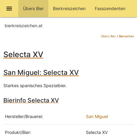
menu
Übers Bier
Bierkreiszeichen
Fasszendenten
bierkreiszeichen.at
Übers Bier
/
Biersorten
Selecta XV
San Miguel: Selecta XV
Starkes spanisches Spezialbier.
Bierinfo Selecta XV
Hersteller/Brauerei:
San Miguel
Produkt/Bier:
Selecta XV