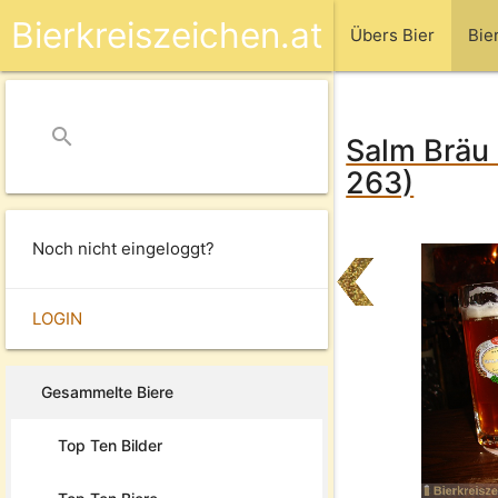
Bierkreiszeichen.at
Übers Bier
Bie
search
close
Salm Bräu 
263)
Noch nicht eingeloggt?
LOGIN
Gesammelte Biere
Top Ten Bilder