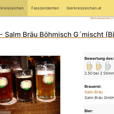
rkreiszeichen
Fasszendenten
bierkreiszeichen.at
Bierkreiszeichen
/
- Salm Bräu Böhmisch G´mischt (Bi
Bewertung des 
2.50 bei 2 Stim
Brauerei:
Salm Bräu
Salm Bräu Gmb
Bier: