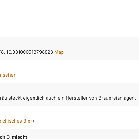
78, 16.381000518798828
Map
ansehen
äu steckt eigentlich auch ein Hersteller von Brauereianlagen.
eichisches Bier
)
ch G´mischt