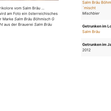
Salm Bräu Böhm
´mischt
rikolore vom Salm Bräu ...
Mischbier
wird am Foto ein österreichisches
er Marke
Salm Bräu Böhmisch G
ht
aus der Brauerei
Salm Bräu
Getrunken im Lo
Salm Bräu
Getrunken im Ja
2012