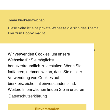
Team Bierkreiszeichen
Diese Seite ist eine private Webseite die sich das Thema
Bier zum Hobby macht.
Sie befinden sich auf https://www.bierkreiszeichen.at/
Wir verwenden Cookies, um unsere
im Pfad:
Übers Bier
/
Biersorten
Webseite für Sie möglichst
benutzerfreundlich zu gestalten. Wenn Sie
Erstellt: 2012-04-15
fortfahren, nehmen wir an, dass Sie mit der
Verwendung von Cookies auf
Links
bierkreiszeichen.at einverstanden sind.
Kontakt
Weitere Informationen finden Sie in unseren
Impressum
Datenschutzerklärung
.
Datenschutzerklärung
Sitemap
Einverstanden