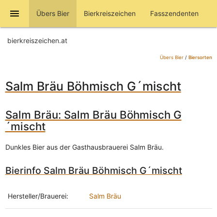
menu
Übers Bier
Bierkreiszeichen
Fasszendenten
bierkreiszeichen.at
Übers Bier
/
Biersorten
Salm Bräu Böhmisch G´mischt
Salm Bräu: Salm Bräu Böhmisch G
´mischt
Dunkles Bier aus der Gasthausbrauerei Salm Bräu.
Bierinfo Salm Bräu Böhmisch G´mischt
Hersteller/Brauerei:
Salm Bräu