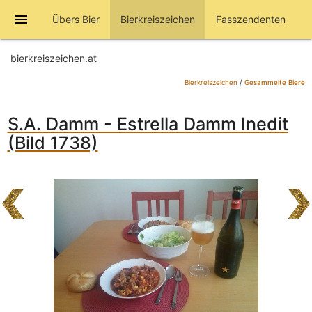
menu
Übers Bier
Bierkreiszeichen
Fasszendenten
bierkreiszeichen.at
Bierkreiszeichen
/
Gesammelte Biere
S.A. Damm - Estrella Damm Inedit
(Bild 1738)