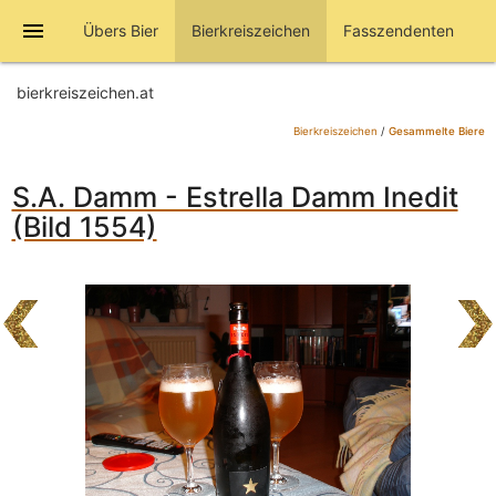
menu
Übers Bier
Bierkreiszeichen
Fasszendenten
bierkreiszeichen.at
Bierkreiszeichen
/
Gesammelte Biere
S.A. Damm - Estrella Damm Inedit
(Bild 1554)