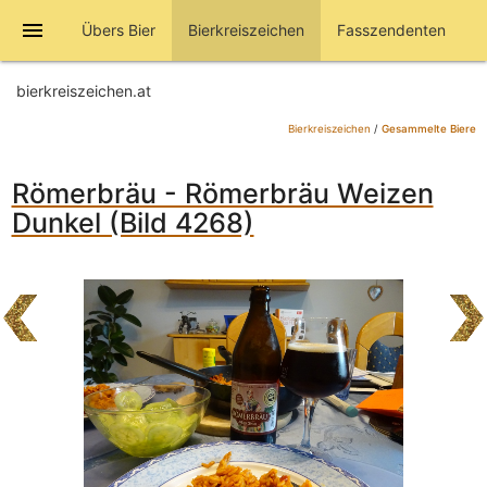
menu
Übers Bier
Bierkreiszeichen
Fasszendenten
bierkreiszeichen.at
Bierkreiszeichen
/
Gesammelte Biere
Römerbräu - Römerbräu Weizen
Dunkel (Bild 4268)