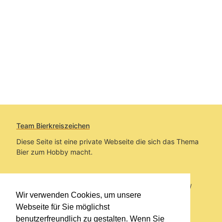
Team Bierkreiszeichen
Diese Seite ist eine private Webseite die sich das Thema
Bier zum Hobby macht.
Sie befinden sich auf https://www.bierkreiszeichen.at/
Wir verwenden Cookies, um unsere
im Pfad:
Bierkreiszeichen
/
Gesammelte Biere
Webseite für Sie möglichst
benutzerfreundlich zu gestalten. Wenn Sie
Erstellt: 2026-08-06