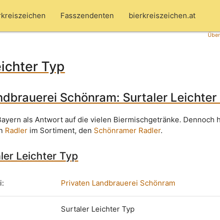
rkreiszeichen
Fasszendenten
bierkreiszeichen.at
Über
eichter Typ
ndbrauerei Schönram: Surtaler Leichter
Bayern als Antwort auf die vielen Biermischgetränke. Dennoch h
en
Radler
im Sortiment, den
Schönramer Radler
.
aler Leichter Typ
i:
Privaten Landbrauerei Schönram
Surtaler Leichter Typ