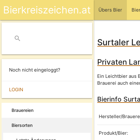
Bierkreiszeichen.at
Übers Bier
Bie
search
close
Surtaler L
Privaten La
Noch nicht eingeloggt?
Ein Leichtbier aus 
Brauerei auch ein
LOGIN
Bierinfo Surt
Brauereien
Hersteller/Brauere
Biersorten
Produkt/Bier: