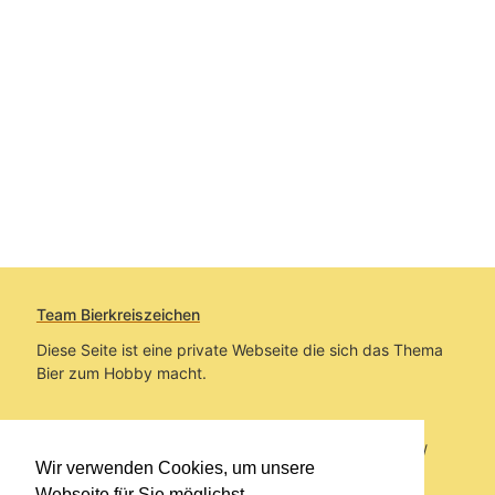
Team Bierkreiszeichen
Diese Seite ist eine private Webseite die sich das Thema
Bier zum Hobby macht.
Sie befinden sich auf https://www.bierkreiszeichen.at/
Wir verwenden Cookies, um unsere
im Pfad:
Übers Bier
/
Biersorten
Webseite für Sie möglichst