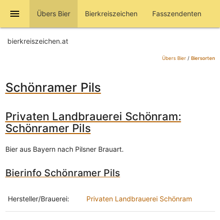
menu
Übers Bier
Bierkreiszeichen
Fasszendenten
bierkreiszeichen.at
Übers Bier
/
Biersorten
Schönramer Pils
Privaten Landbrauerei Schönram:
Schönramer Pils
Bier aus Bayern nach Pilsner Brauart.
Bierinfo Schönramer Pils
Hersteller/Brauerei:
Privaten Landbrauerei Schönram