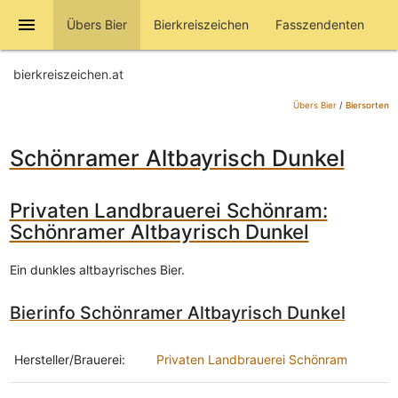
menu
Übers Bier
Bierkreiszeichen
Fasszendenten
bierkreiszeichen.at
Übers Bier
/
Biersorten
Schönramer Altbayrisch Dunkel
Privaten Landbrauerei Schönram:
Schönramer Altbayrisch Dunkel
Ein dunkles altbayrisches Bier.
Bierinfo Schönramer Altbayrisch Dunkel
Hersteller/Brauerei:
Privaten Landbrauerei Schönram