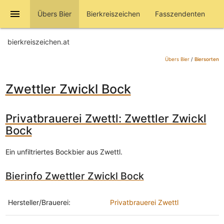
menu
Übers Bier
Bierkreiszeichen
Fasszendenten
bierkreiszeichen.at
Übers Bier
/
Biersorten
Zwettler Zwickl Bock
Privatbrauerei Zwettl: Zwettler Zwickl
Bock
Ein unfiltriertes Bockbier aus Zwettl.
Bierinfo Zwettler Zwickl Bock
Hersteller/Brauerei:
Privatbrauerei Zwettl