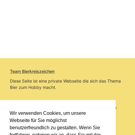
Team Bierkreiszeichen
Diese Seite ist eine private Webseite die sich das Thema
Bier zum Hobby macht.
Sie befinden sich auf https://www.bierkreiszeichen.at/
Wir verwenden Cookies, um unsere
im Pfad:
Bierkreiszeichen
/
Gesammelte Biere
Webseite für Sie möglichst
benutzerfreundlich zu gestalten. Wenn Sie
Erstellt: 2026-08-08
fortfahren, nehmen wir an, dass Sie mit der