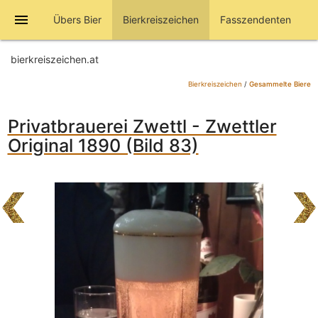
menu
Übers Bier
Bierkreiszeichen
Fasszendenten
bierkreiszeichen.at
Bierkreiszeichen
/
Gesammelte Biere
Privatbrauerei Zwettl - Zwettler
Original 1890 (Bild 83)