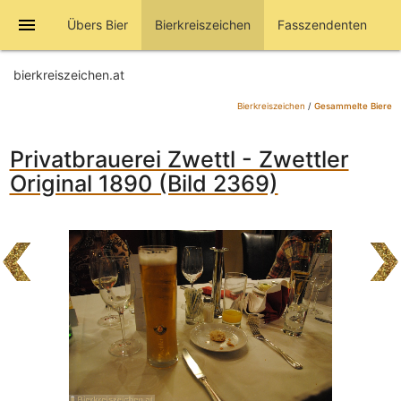
menu
Übers Bier
Bierkreiszeichen
Fasszendenten
bierkreiszeichen.at
Bierkreiszeichen
/
Gesammelte Biere
Privatbrauerei Zwettl - Zwettler
Original 1890 (Bild 2369)