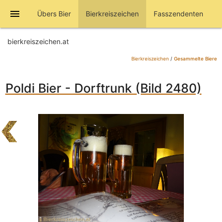
menu
Übers Bier
Bierkreiszeichen
Fasszendenten
bierkreiszeichen.at
Bierkreiszeichen
/
Gesammelte Biere
Poldi Bier - Dorftrunk (Bild 2480)