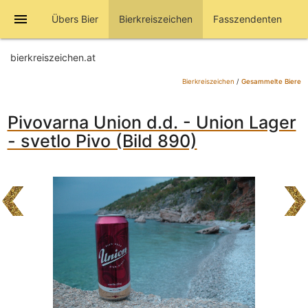
menu
Übers Bier
Bierkreiszeichen
Fasszendenten
bierkreiszeichen.at
Bierkreiszeichen
/
Gesammelte Biere
Pivovarna Union d.d. - Union Lager
- svetlo Pivo (Bild 890)