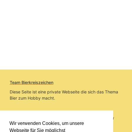
Team Bierkreiszeichen
Diese Seite ist eine private Webseite die sich das Thema
Bier zum Hobby macht.
Sie befinden sich auf https://www.bierkreiszeichen.at/
Wir verwenden Cookies, um unsere
im Pfad:
Bierkreiszeichen
/
Gesammelte Biere
Webseite für Sie möglichst