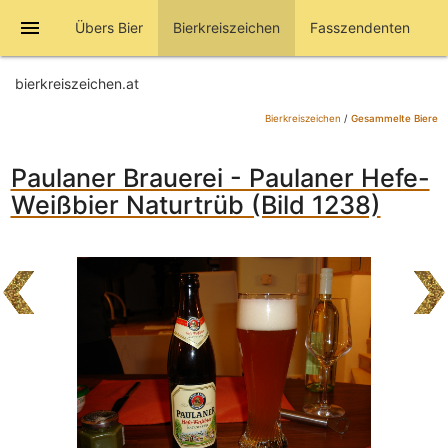
menu
Übers Bier
Bierkreiszeichen
Fasszendenten
bierkreiszeichen.at
Bierkreiszeichen
/
Gesammelte Biere
Paulaner Brauerei - Paulaner Hefe-
Weißbier Naturtrüb (Bild 1238)