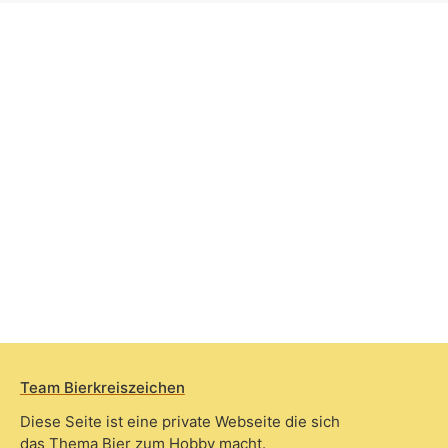
Team Bierkreiszeichen
Diese Seite ist eine private Webseite die sich
das Thema Bier zum Hobby macht.