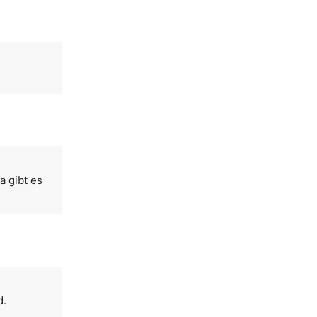
a gibt es
d.