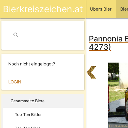
Bierkreiszeichen.at
Übers Bier
Bie
search
close
Pannonia B
4273)
Noch nicht eingeloggt?
LOGIN
Gesammelte Biere
Top Ten Bilder