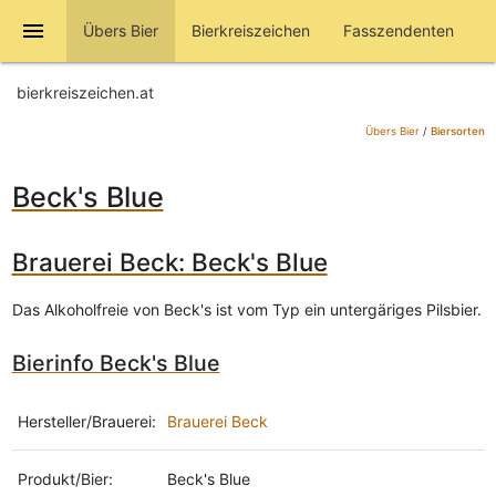
menu
Übers Bier
Bierkreiszeichen
Fasszendenten
bierkreiszeichen.at
Übers Bier
/
Biersorten
Beck's Blue
Brauerei Beck: Beck's Blue
Das Alkoholfreie von Beck's ist vom Typ ein untergäriges Pilsbier.
Bierinfo Beck's Blue
Hersteller/Brauerei:
Brauerei Beck
Produkt/Bier:
Beck's Blue