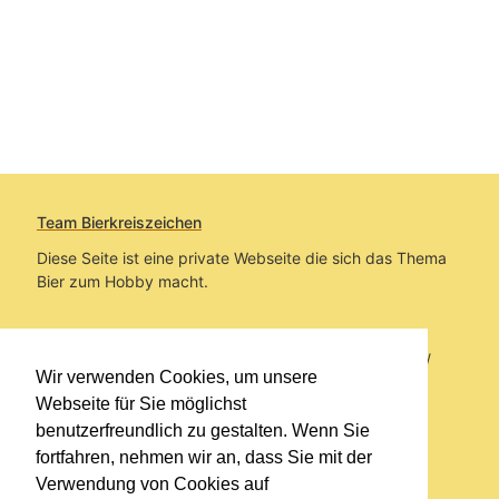
Team Bierkreiszeichen
Diese Seite ist eine private Webseite die sich das Thema
Bier zum Hobby macht.
Sie befinden sich auf https://www.bierkreiszeichen.at/
Wir verwenden Cookies, um unsere
im Pfad:
Übers Bier
/
Biersorten
Webseite für Sie möglichst
benutzerfreundlich zu gestalten. Wenn Sie
Erstellt: 2012-04-25
fortfahren, nehmen wir an, dass Sie mit der
Verwendung von Cookies auf
Links