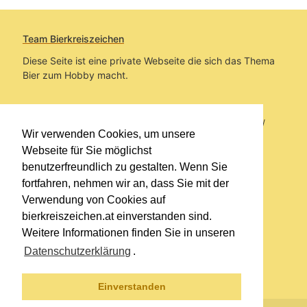
Team Bierkreiszeichen
Diese Seite ist eine private Webseite die sich das Thema
Bier zum Hobby macht.
Sie befinden sich auf https://www.bierkreiszeichen.at/
Wir verwenden Cookies, um unsere
im Pfad:
Bierkreiszeichen
/
Gesammelte Biere
Webseite für Sie möglichst
benutzerfreundlich zu gestalten. Wenn Sie
Erstellt: 2026-08-10
fortfahren, nehmen wir an, dass Sie mit der
Verwendung von Cookies auf
Links
bierkreiszeichen.at einverstanden sind.
Kontakt
Weitere Informationen finden Sie in unseren
Impressum
Datenschutzerklärung
.
Datenschutzerklärung
Sitemap
Einverstanden