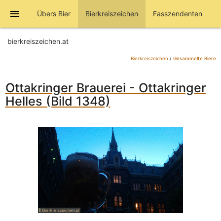
menu
Übers Bier
Bierkreiszeichen
Fasszendenten
bierkreiszeichen.at
Bierkreiszeichen
/
Gesammelte Biere
Ottakringer Brauerei - Ottakringer
Helles (Bild 1348)