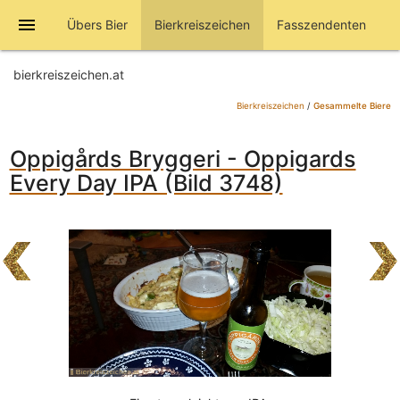
menu
Übers Bier
Bierkreiszeichen
Fasszendenten
bierkreiszeichen.at
Bierkreiszeichen
/
Gesammelte Biere
Oppigårds Bryggeri - Oppigards
Every Day IPA (Bild 3748)