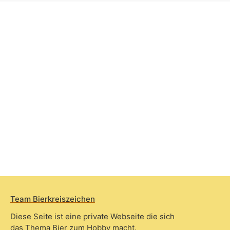
Team Bierkreiszeichen
Diese Seite ist eine private Webseite die sich
das Thema Bier zum Hobby macht.