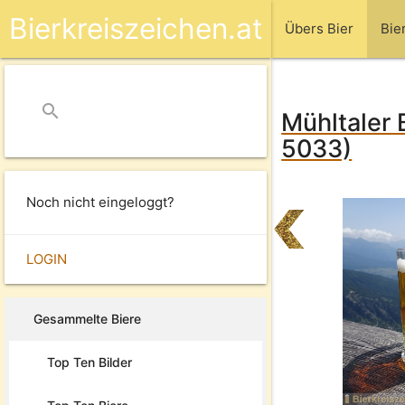
Bierkreiszeichen.at
Übers Bier
Bie
search
close
Mühltaler 
5033)
Noch nicht eingeloggt?
LOGIN
Gesammelte Biere
Top Ten Bilder