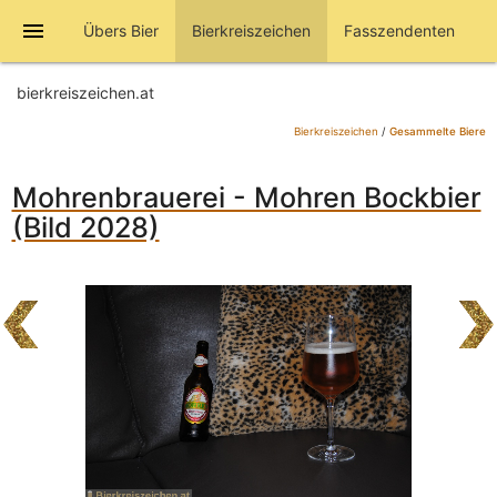
menu
Übers Bier
Bierkreiszeichen
Fasszendenten
bierkreiszeichen.at
Bierkreiszeichen
/
Gesammelte Biere
Mohrenbrauerei - Mohren Bockbier
(Bild 2028)