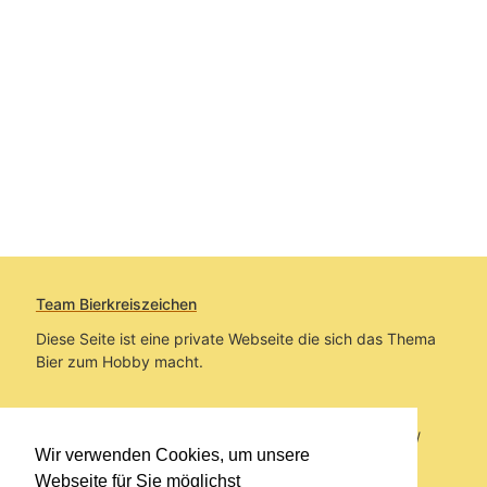
Team Bierkreiszeichen
Diese Seite ist eine private Webseite die sich das Thema
Bier zum Hobby macht.
Sie befinden sich auf https://www.bierkreiszeichen.at/
Wir verwenden Cookies, um unsere
im Pfad:
Bierkreiszeichen
/
Gesammelte Biere
Webseite für Sie möglichst