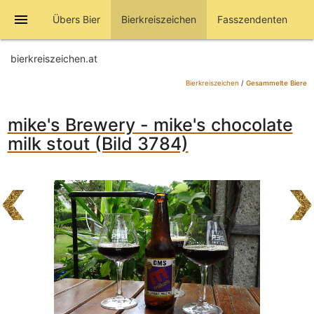
menu
Übers Bier
Bierkreiszeichen
Fasszendenten
bierkreiszeichen.at
Bierkreiszeichen
/
Gesammelte Biere
mike's Brewery - mike's chocolate
milk stout (Bild 3784)