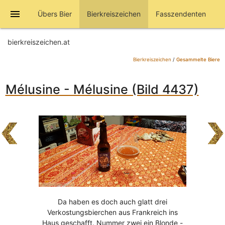
menu
Übers Bier
Bierkreiszeichen
Fasszendenten
bierkreiszeichen.at
Bierkreiszeichen
/
Gesammelte Biere
Mélusine - Mélusine (Bild 4437)
Da haben es doch auch glatt drei
Verkostungsbierchen aus Frankreich ins
Haus geschafft. Nummer zwei ein Blonde -