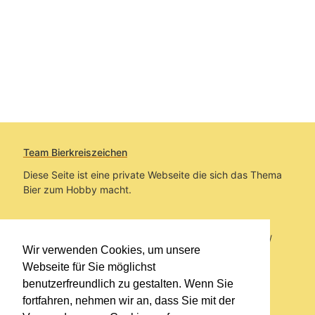
Team Bierkreiszeichen
Diese Seite ist eine private Webseite die sich das Thema
Bier zum Hobby macht.
Sie befinden sich auf https://www.bierkreiszeichen.at/
Wir verwenden Cookies, um unsere
im Pfad:
Bierkreiszeichen
/
Gesammelte Biere
Webseite für Sie möglichst
benutzerfreundlich zu gestalten. Wenn Sie
Erstellt: 2026-08-09
fortfahren, nehmen wir an, dass Sie mit der