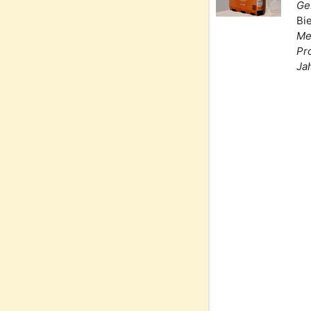
Ge
Bi
Me
Pr
Ja