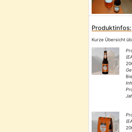
Produktinfos:
Kurze Übersicht üb
Pr
(E
20
Ge
Bi
Inh
Pr
Ja
Pr
(E
20