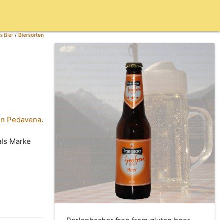
s Bier
/
Biersorten
 in Pedavena
.
als Marke