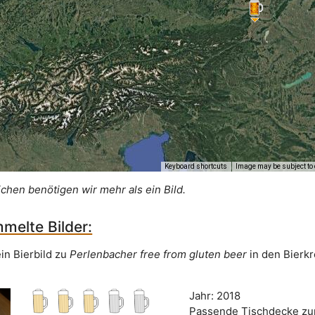
Keyboard shortcuts
Image may be subject to 
ichen benötigen wir mehr als ein Bild.
melte Bilder:
in Bierbild zu
Perlenbacher free from gluten beer
in den Bierk
Jahr: 2018
Passende Tischdecke zum