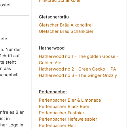
Finkbräu Schankbier
ostet.
Gletscherbräu
Gletscher Bräu Alkoholfrei
Gletscher Bräu Schankbier
etc.
Hatherwood
en. Nur der
chrift auf
Hatherwood no 1 - The golden Goose -
te steht
Golden Ale
en das
Hatherwood no 2 - Green Gecko - IPA
schenhalt.
Hatherwood no 6 - The Ginger Grizzly
Perlenbacher
Perlenbacher Bier & Limonade
Perlenbacher Black Beer
nfreies Bier
Perlenbacher Festbier
st in
Perlenbacher Hefeweissbier
her Logo in
Perlenbacher Hell