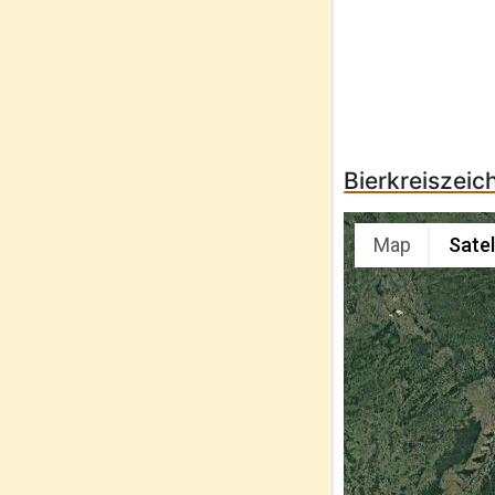
Bierkreiszeic
Map
Satel