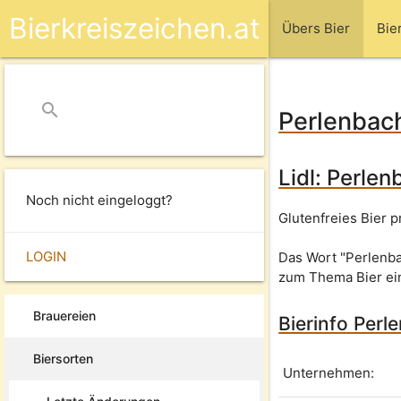
Bierkreiszeichen.at
Übers Bier
Bie
search
close
Perlenbach
Lidl: Perlen
Noch nicht eingeloggt?
Glutenfreies Bier p
LOGIN
Das Wort "Perlenba
zum Thema Bier ei
Brauereien
Bierinfo Perl
Biersorten
Unternehmen: