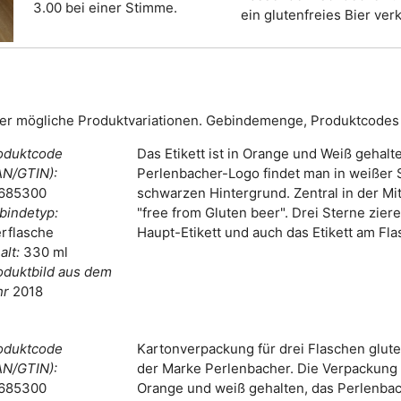
3.00 bei einer Stimme.
ein glutenfreies Bier verk
er mögliche Produktvariationen. Gebindemenge, Produktcodes 
oduktcode
Das Etikett ist in Orange und Weiß gehalt
AN/GTIN):
Perlenbacher-Logo findet man in weißer S
685300
schwarzen Hintergrund. Zentral in der Mit
bindetyp:
"free from Gluten beer". Drei Sterne zier
erflasche
Haupt-Etikett und auch das Etikett am Fla
alt:
330 ml
oduktbild aus dem
hr
2018
oduktcode
Kartonverpackung für drei Flaschen glute
AN/GTIN):
der Marke Perlenbacher. Die Verpackung i
685300
Orange und weiß gehalten, das Perlenbac