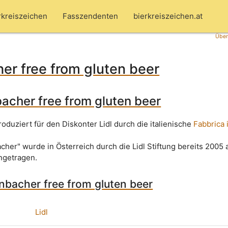
rkreiszeichen
Fasszendenten
bierkreiszeichen.at
Über
er free from gluten beer
bacher free from gluten beer
roduziert für den Diskonter Lidl durch die italienische
Fabbrica
cher" wurde in Österreich durch die Lidl Stiftung bereits 2005 
ngetragen.
enbacher free from gluten beer
Lidl