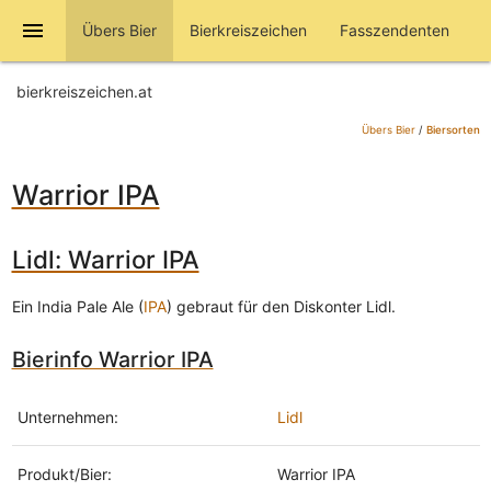
menu
Übers Bier
Bierkreiszeichen
Fasszendenten
bierkreiszeichen.at
Übers Bier
/
Biersorten
Warrior IPA
Lidl: Warrior IPA
Ein India Pale Ale (
IPA
) gebraut für den Diskonter Lidl.
Bierinfo Warrior IPA
Unternehmen:
Lidl
Produkt/Bier:
Warrior IPA