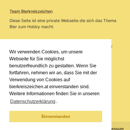
Team Bierkreiszeichen
Diese Seite ist eine private Webseite die sich das Thema
Bier zum Hobby macht.
Sie befinden sich auf https://www.bierkreiszeichen.at/
Wir verwenden Cookies, um unsere
im Pfad:
Übers Bier
/
Biersorten
Webseite für Sie möglichst
benutzerfreundlich zu gestalten. Wenn Sie
Erstellt: 2013-09-25
fortfahren, nehmen wir an, dass Sie mit der
Verwendung von Cookies auf
Links
bierkreiszeichen.at einverstanden sind.
Kontakt
Weitere Informationen finden Sie in unseren
Impressum
Datenschutzerklärung
.
Datenschutzerklärung
Sitemap
Einverstanden
© 2020 Copyright Team Bierkreiszeichen
Impressum