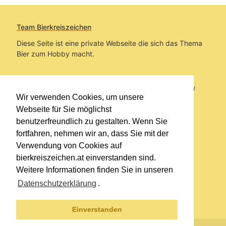
Team Bierkreiszeichen
Diese Seite ist eine private Webseite die sich das Thema
Bier zum Hobby macht.
Sie befinden sich auf https://www.bierkreiszeichen.at/
Wir verwenden Cookies, um unsere
im Pfad:
Bierkreiszeichen
/
Gesammelte Biere
Webseite für Sie möglichst
benutzerfreundlich zu gestalten. Wenn Sie
Erstellt: 2026-08-06
fortfahren, nehmen wir an, dass Sie mit der
Verwendung von Cookies auf
Links
bierkreiszeichen.at einverstanden sind.
Kontakt
Weitere Informationen finden Sie in unseren
Impressum
Datenschutzerklärung
.
Datenschutzerklärung
Sitemap
Einverstanden