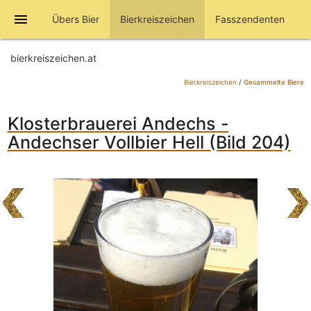
menu
Übers Bier
Bierkreiszeichen
Fasszendenten
bierkreiszeichen.at
Bierkreiszeichen
/
Gesammelte Biere
Klosterbrauerei Andechs -
Andechser Vollbier Hell (Bild 204)