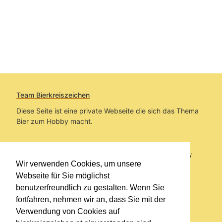
Team Bierkreiszeichen
Diese Seite ist eine private Webseite die sich das Thema
Bier zum Hobby macht.
Sie befinden sich auf https://www.bierkreiszeichen.at/
Wir verwenden Cookies, um unsere
im Pfad:
Bierkreiszeichen
/
Gesammelte Biere
Webseite für Sie möglichst
benutzerfreundlich zu gestalten. Wenn Sie
Erstellt: 2026-08-08
fortfahren, nehmen wir an, dass Sie mit der
Verwendung von Cookies auf
Links