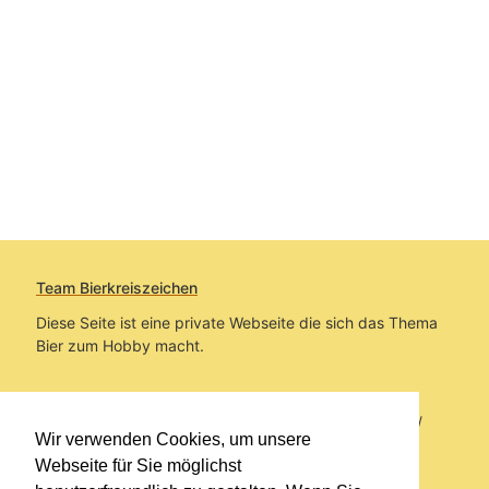
Team Bierkreiszeichen
Diese Seite ist eine private Webseite die sich das Thema
Bier zum Hobby macht.
Sie befinden sich auf https://www.bierkreiszeichen.at/
Wir verwenden Cookies, um unsere
im Pfad:
Bierkreiszeichen
/
Gesammelte Biere
Webseite für Sie möglichst