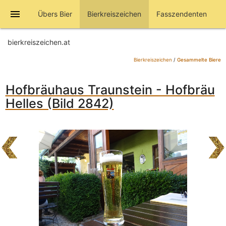
menu
Übers Bier
Bierkreiszeichen
Fasszendenten
bierkreiszeichen.at
Bierkreiszeichen
/
Gesammelte Biere
Hofbräuhaus Traunstein - Hofbräu
Helles (Bild 2842)