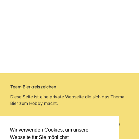
Team Bierkreiszeichen
Diese Seite ist eine private Webseite die sich das Thema
Bier zum Hobby macht.
Sie befinden sich auf https://www.bierkreiszeichen.at/
Wir verwenden Cookies, um unsere
im Pfad:
Bierkreiszeichen
/
Gesammelte Biere
Webseite für Sie möglichst