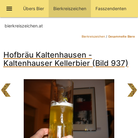
menu
Übers Bier
Bierkreiszeichen
Fasszendenten
bierkreiszeichen.at
Bierkreiszeichen
/
Gesammelte Biere
Hofbräu Kaltenhausen -
Kaltenhauser Kellerbier (Bild 937)