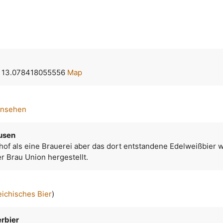
, 13.078418055556
Map
ansehen
usen
of als eine Brauerei aber das dort entstandene Edelweißbier w
r Brau Union hergestellt.
eichisches Bier
)
erbier