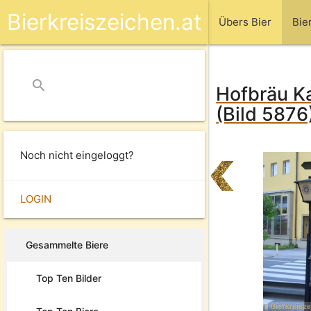
Bierkreiszeichen.at
Übers Bier
Bie
search
close
Hofbräu Ka
(Bild 5876
Noch nicht eingeloggt?
LOGIN
Gesammelte Biere
Top Ten Bilder