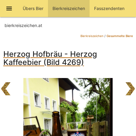
menu
Übers Bier
Bierkreiszeichen
Fasszendenten
bierkreiszeichen.at
Bierkreiszeichen
/
Gesammelte Biere
Herzog Hofbräu - Herzog
Kaffeebier (Bild 4269)