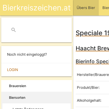
Bierkreiszeichen.at
Übers Bier
Bie
search
close
Speciale 
Haacht Brew
Noch nicht eingeloggt?
Bierinfo Spec
LOGIN
Hersteller/Brauere
Brauereien
Produkt/Bier:
Biersorten
Alkoholgehalt: