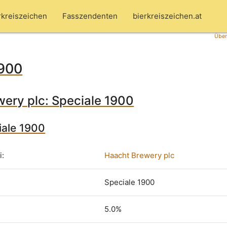
rkreiszeichen
Fasszendenten
bierkreiszeichen.at
Über
1900
ery plc: Speciale 1900
iale 1900
i:
Haacht Brewery plc
Speciale 1900
5.0%